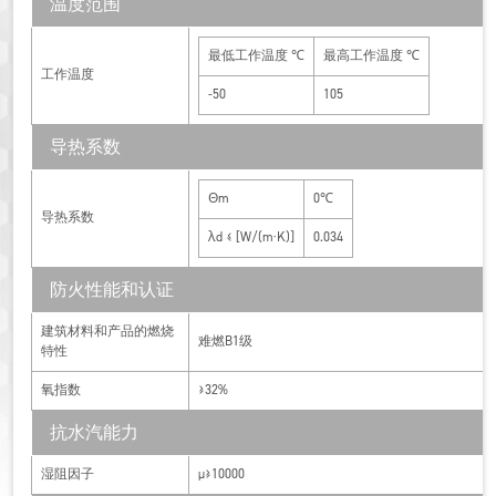
温度范围
最低工作温度 ℃
最高工作温度 ℃
工作温度
-50
105
导热系数
Θm
0℃
导热系数
λd ≤ [W/(m·K)]
0.034
防火性能和认证
建筑材料和产品的燃烧
难燃B1级
特性
氧指数
≥32%
抗水汽能力
湿阻因子
μ≥10000