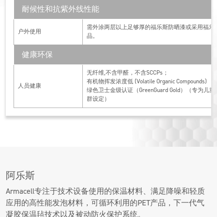
耐候性和抗紫外线性能
需外涂两层以上足够厚的福乐斯防晒漆或采用福乐
户外使用
品。
健康环保
无纤维,不含甲醛，不含SCCPs；
有机物挥发浓度低 (Volatile Organic Compounds)
人员健康
绿色卫士金级认证（GreenGuard Gold）（专为儿
群设定）
阿乐斯
Armacell专注于技术设备使用的保温材料、满足降噪和轻质
应用的高性能发泡材料，可循环利用的PET产品，下一代气
凝胶保温毡技术以及被动防火保护系统。