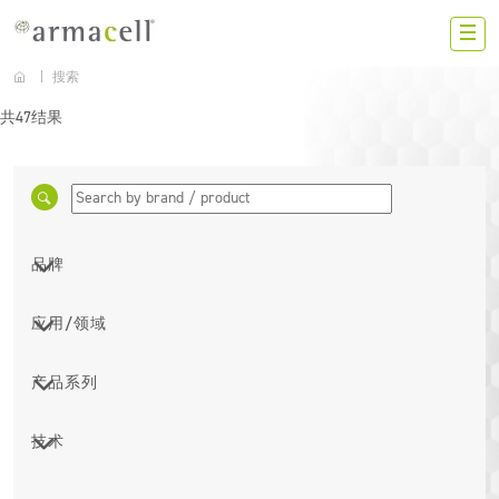
Skip to main content
搜索
ZS
共47结果
中国大陆
联系我们
加入我们
品牌
投资者
应用/领域
ArmaWool
新闻动态
ArmaPET
产品系列
住宅建筑
ArmaComp
搜索
绝热
Adhesive and cleaner
技术
块状
商业建筑
ArmaSound
阿乐斯
胶带
工业
ArmaClad