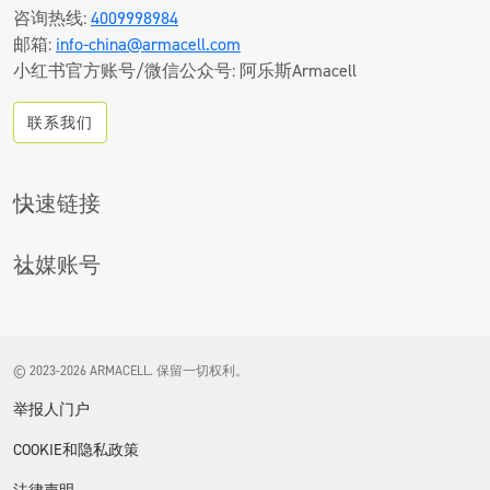
咨询热线:
4009998984
邮箱:
info-china@armacell.com
小红书官方账号/微信公众号: 阿乐斯Armacell
联系我们
快速链接
CONTACT
社媒账号
下载中心
LINKEDIN
产品搜索
优酷
技术发泡
© 2023-2026 ARMACELL. 保留一切权利。
微信
PET发泡
举报人门户
项目案例
COOKIE和隐私政策
媒体资料库