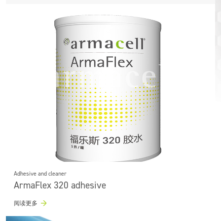
多层NBR+聚烯烃基
产品
支撑
OEM
ArmaGel
氯化PE
卷材
运输
应用
ArmaFix
铝
预制或预制件
声学
ArmaComfort
服务
别人
管材
能源
ArmaFlex
含CSPE的橡胶
阿乐斯小課堂
板材
结构性
聚氯乙烯
胶粘剂
轻量化
可持续发展
ArmaPrene
配件
防火（被动）
气凝胶毯
基础设施
丁腈橡胶
运动休闲
三元乙丙橡胶
Adhesive and cleaner
ArmaFlex 320 adhesive
阅读更多