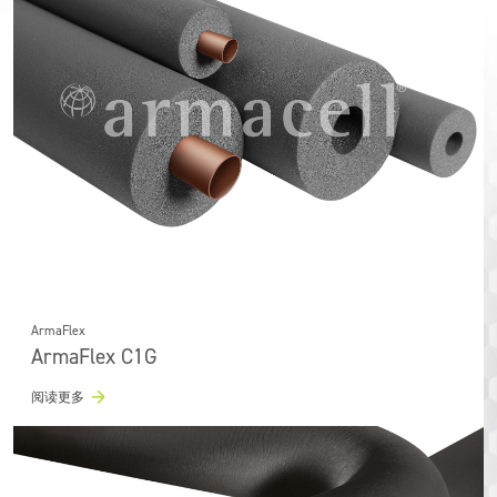
ArmaFlex
ArmaFlex C1G
阅读更多