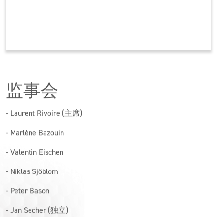
监事会
- Laurent Rivoire (主席)
- Marlène Bazouin
- Valentin Eischen
-
Niklas Sjöblom
- Peter Bason
- Jan Secher (独立)