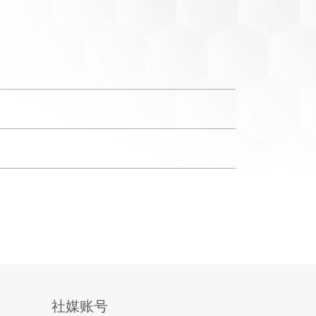
面的声学咨询服务提供声学测量、建模和建
案，确保您的项目取得成功。这种深刻的理解
了基础。
胶绝热毡与 ArmaSound® Barrier，为您提供一
ound 工业系统提供创新的噪声控制解决方案，
应用。
®
控制系统，结合了福乐斯ArmaFlex
绝热材
社媒账号