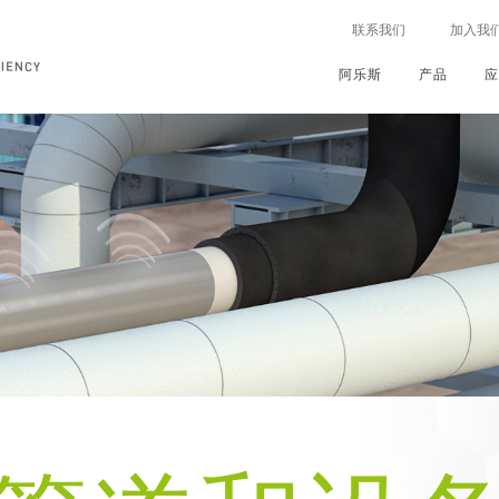
联系我们
加入我
阿乐斯
产品
公
我
新
世
公
总
联
总
总
总
总
供
可
投
建
我们
行业
的行动
司
们
闻
界
司
览
系
览
览
览
览
暖
持
资
筑
介
的
动
级
治
地
设
续
我
MAWIN绝热计算软件
技术
保温
的承诺
绍
加
态
理
理
址
备
发
们
能
ARMAFLEX
技
应
应
工
速
念
展
的
源
福乐斯
术
用
用
业
中心
器
亮
员
支持
愿
视
公
效
发
HVAC
资料库
发泡
点
工
景
频
我
司
率
泡
系统
ARMAGEL
产
产
交
评估
&
全
和
们
战
和披露
品
品
通
文化
解决方案
使
球
多
的
略
可
保
凝
PET
仪
ARMAPET
控制服务
命
大
媒
员
持
护
露
发
器
能
趋
体
工
续
我
控
泡
管
者
ARMACOMP
源
势
发
们
下单
我
制
线
展
的
们
可
阿
期望
在
地
ARMACOMFORT
更
的
创
持
乐
声
机
行
球
阿姆绿声
多
历
新
续
斯
学
械
动
史
产
发
体
控
设
我们
品
展
验
促
ARMASOUND
制
备
报
进
福