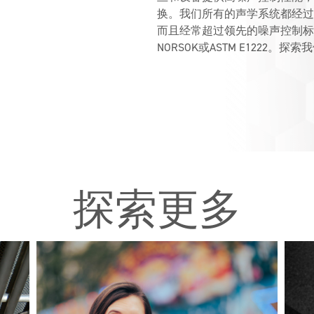
的
换。我们所有的声学系统都经过
价
而且经常超过领先的噪声控制标准，如IS
值
NORSOK或ASTM E1222
观
探索更多