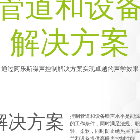
管道和设
告
治
乐
循
ARMACLAD
绝
工
理
斯
环
福乐斯 甲
热
艺
发
经
媒
壳
性
管
展
济
体
促
能
道
史
资
进
和
ARMAFIX
解决方案
料
可
合
设
易可托
防
包
持
深
作
备
火
续
耕
安
ARMAWOOL
增
PET
全
制
米罗
长
解
冷
决
设
技
胶
通过阿乐斯噪声控制解决方案实现卓越的声学效果
方
气
备
术
水
案
候
支
及
二
行
持
储
清
十
动
罐
洁
载
计
剂
划
结
全
构
球
产
解决方案
覆
控制管道和设备噪声水平是能源
品
盖
的工作条件，同时满足法规、职
更
轻、柔软，同时防止绝热层下腐
我
多
兰和设备提供高噪声控制性能，
们