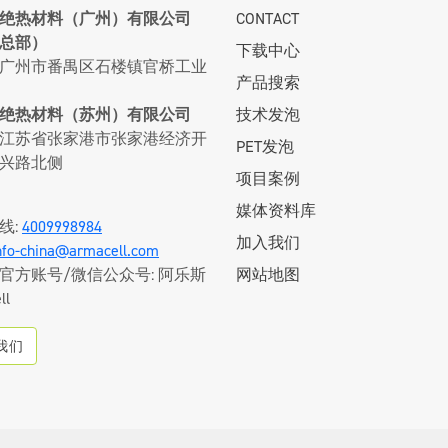
®
料和ArmaSound
Barrier
绝热材料（广州）有限公司
CONTACT
（CUI）。
总部）
下载中心
了解更多
广州市番禺区石楼镇官桥工业
产品搜索
了解更多
绝热材料（苏州）有限公司
技术发泡
江苏省张家港市张家港经济开
PET发泡
兴路北侧
项目案例
媒体资料库
线:
4009998984
加入我们
nfo-china@armacell.com
官方账号/微信公众号: 阿乐斯
网站地图
ll
我们