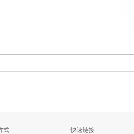
咨询服务
EL的噪声
从初始设计到项目完成，我们全
制解决方
议，确保有效的噪声控制解决方
案
为我们广泛的定制解决方案奠定
我们的系统结合了 ArmaGel® 气凝
站式绝热降噪解决方案。ArmaS
用于石油和天然气、石化和工业
®
ArmaSound
工业系统是高性能噪声
方式
快速链接
联系我們