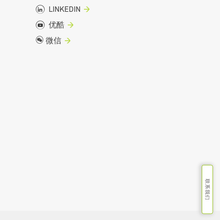
，提供卓越的降噪和绝热性能，并缓解绝热层下腐蚀
LINKEDIN
优酷
微信
联系我们