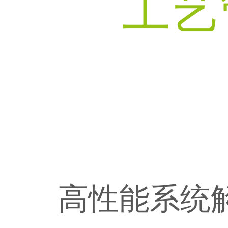
工艺
水平和竞争力，通过合适的绝热解决方
们对环境、社会及治理（ESG）原则的
我们驱动能效提升的承诺始终如一，如
ArmaGel气凝胶绝热毡能够为工业生产运
对于生产工厂和储罐中的极端温度应用
案帮助客户实现节能目标。
承诺。&nbsp;
今阿乐斯（Armacell）的产品比以往任
营大幅节约能源。既能保护设备，又能
场景，阿乐斯绝热解决方案有助于提升
何时候都更为重要。节约能源，节省开
增强安全性。
能效并实现可持续发展，对于工程总承
马上开始
阅读
支：明智投资。&nbsp;
包商（EPC）和运营商来说是明智之
选。
ARMAGEL
了解更多
了解更多
高性能系统