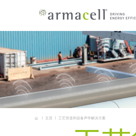
Skip to main content
培训
实现超越期望的能源效
小投1%当下，广收节能
阿乐斯解决方案助您大
阿乐斯-以客户为中心
最新的可持续报告
关于
品牌
目标
我们
率
未来
幅节省成本
AR
创新
绝热
应用
我们
下载
全球
媒体
工程
能源
认证
企业
声学
噪声
投资
在线
超越
主页
工艺管道和设备声学解决方案
联系
我们帮助提高安装人员的专业性、工艺
涵盖关键的可持续发展议题，并彰显我