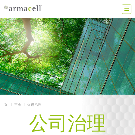
Skip to main content
ZS
中国大陆
联系我们
加入我们
投资者
新闻动态
主页
促进治理
搜索
公司治理
阿乐斯