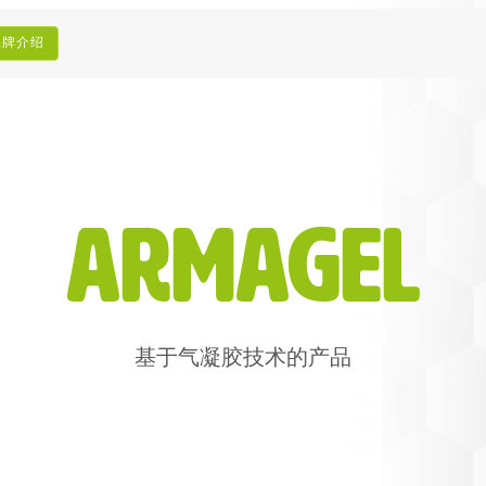
告
治
乐
循
ARMACLAD
绝
工
理
斯
环
福乐斯 甲
热
艺
品牌介绍
发
经
媒
壳
性
管
展
济
体
促
能
道
史
资
进
和
ARMAFIX
料
可
合
设
易可托
防
包
持
深
作
备
火
续
耕
安
ARMAWOOL
增
PET
全
制
米罗
长
解
冷
决
设
技
ArmaGel
胶
方
气
备
术
水
案
候
支
及
二
行
持
储
清
十
动
罐
洁
载
计
剂
划
结
基于气凝胶技术的产品
全
构
球
产
覆
品
盖
更
我
多
们