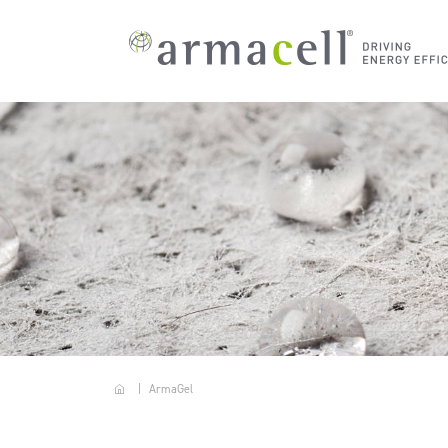
Skip to main content
培训
实现超越期望的能源效
小投1%当下，广收节能
阿乐斯解决方案助您大
阿乐斯-以客户为中心
最新的可持续报告
关于
品牌
目标
我们
率
未来
幅节省成本
AR
创新
绝热
应用
我们
下载
全球
媒体
工程
能源
认证
企业
声学
噪声
投资
在线
超越
ArmaGel
联系
我们帮助提高安装人员的专业性、工艺
涵盖关键的可持续发展议题，并彰显我