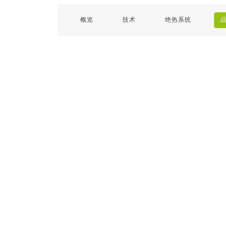
水平和竞争力，通过合适的绝热解决方
们对环境、社会及治理（ESG）原则的
我们驱动能效提升的承诺始终如一，如
ArmaGel气凝胶绝热毡能够为工业生产运
对于生产工厂和储罐中的极端温度应用
案帮助客户实现节能目标。
承诺。&nbsp;
概览
技术
绝热系统
今阿乐斯（Armacell）的产品比以往任
营大幅节约能源。既能保护设备，又能
场景，阿乐斯绝热解决方案有助于提升
何时候都更为重要。节约能源，节省开
增强安全性。
能效并实现可持续发展，对于工程总承
马上开始
阅读
支：明智投资。&nbsp;
包商（EPC）和运营商来说是明智之
选。
ARMAGEL
了解更多
了解更多