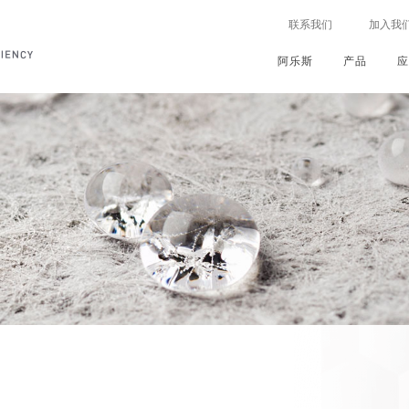
联系我们
加入我
阿乐斯
产品
公
我
新
世
公
总
联
总
总
总
总
供
可
投
建
我们
行业
的行动
司
们
闻
界
司
览
系
览
览
览
览
暖
持
资
筑
介
的
动
级
治
地
设
续
我
MAWIN绝热计算软件
技术
保温
的承诺
绍
加
态
理
理
址
备
发
们
能
ARMAFLEX
技
应
应
工
速
念
展
的
源
福乐斯
术
用
用
业
中心
器
亮
员
支持
愿
视
公
效
发
HVAC
资料库
发泡
点
工
景
频
我
司
率
泡
系统
ARMAGEL
产
产
交
评估
&
全
和
们
战
和披露
品
品
通
文化
解决方案
使
球
多
的
略
可
保
凝
PET
仪
ARMAPET
控制服务
命
大
媒
员
持
护
露
发
器
能
趋
体
工
续
我
控
泡
管
者
ARMACOMP
源
势
发
们
下单
我
制
线
展
的
们
可
阿
期望
在
地
ARMACOMFORT
更
的
创
持
乐
声
机
行
球
阿姆绿声
多
历
新
续
斯
学
械
动
史
产
发
体
控
设
我们
品
展
验
促
ARMASOUND
制
备
报
进
福