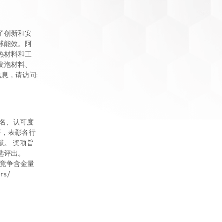
了创新和安
球能效。阿
绝热材料和工
发泡材料、
息，请访问:
盛名、认可度
杆，表彰各行
。 奖项旨
选评出。
的竞争含金量
rs/