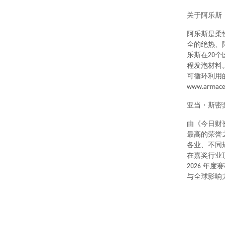
关于阿乐斯
阿乐斯是柔
全的绝热、
乐斯在20
程发泡材料
可循环利用
www.armace
亚当・斯密
由《今日财
最高的荣誉
各业、不同
在嘉奖行业
2026 年
与全球影响力。了