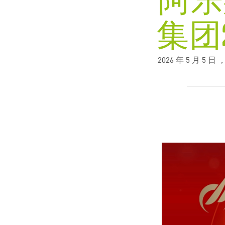
阿乐
水平和竞争力，通过合适的绝热解决方
们对环境、社会及治理（ESG）原则的
我们驱动能效提升的承诺始终如一，如
ArmaGel气凝胶绝热毡能够为工业生产运
对于生产工厂和储罐中的极端温度应用
案帮助客户实现节能目标。
承诺。&nbsp;
今阿乐斯（Armacell）的产品比以往任
营大幅节约能源。既能保护设备，又能
场景，阿乐斯绝热解决方案有助于提升
集团
何时候都更为重要。节约能源，节省开
增强安全性。
能效并实现可持续发展，对于工程总承
马上开始
阅读
支：明智投资。&nbsp;
包商（EPC）和运营商来说是明智之
选。
ARMAGEL
2026 年 5 月 
了解更多
了解更多