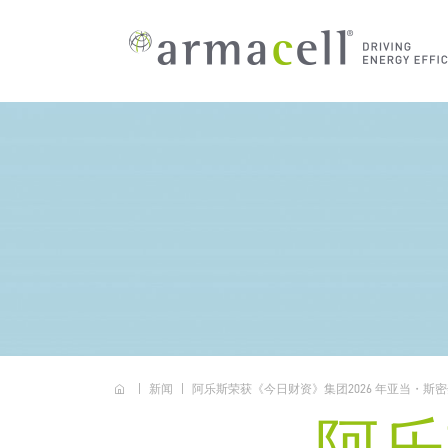
Skip to main content
培训
实现超越期望的能源效
小投1%当下，广收节能
阿乐斯解决方案助您大
阿乐斯-以客户为中心
最新的可持续报告
关于
品牌
目标
我们
率
未来
幅节省成本
AR
创新
绝热
应用
我们
下载
全球
媒体
工程
能源
认证
企业
声学
噪声
投资
在线
超越
新闻
阿乐斯荣获《今日财资》集团2026 年亚当・斯
联系
我们帮助提高安装人员的专业性、工艺
涵盖关键的可持续发展议题，并彰显我