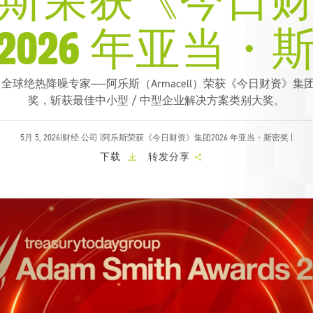
斯荣获《今日
告
治
乐
循
ARMACLAD
绝
工
理
斯
环
福乐斯 甲
热
艺
2026 年亚当・
发
经
媒
壳
性
管
展
济
体
促
能
道
史
资
进
和
ARMAFIX
料
可
合
设
易可托
防
5 日 ，全球绝热降噪专家——阿乐斯（Armacell）荣获《今日财资》集
包
持
深
作
备
火
续
奖，斩获最佳中小型 / 中型企业解决方案类别大奖。
耕
安
ARMAWOOL
增
PET
全
制
米罗
长
解
冷
5月 5, 2026|
财经
公司
|
阿乐斯荣获《今日财资》集团2026 年亚当・斯密奖 |
决
设
技
胶
方
气
备
下载
转发分享
术
水
案
候
支
及
二
行
持
储
清
十
动
罐
洁
载
计
剂
划
结
全
构
球
产
覆
品
盖
更
我
多
们