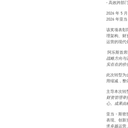
• 高效跨
2026 年 
2026 年
该奖项表彰
理架构、财
运营的现代
阿乐斯首席财务
战略方向与
实在在的价
此次转型为
用缩减，整
主导本次转型项
财资管理举
心。成果由
亚当・斯密
表现、创新
求卓越运营