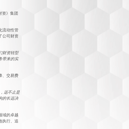
今日财资》集团
化流动性管
了公司财资
们财资转型
务带来的实
降、交易费
的，远不止是
构的长远决
领域的卓越
地执行、追