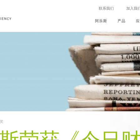
联系我们
加入我
阿乐斯
产品
公
我
新
世
公
总
联
总
总
总
总
供
可
投
建
我们
行业
的行动
司
们
闻
界
司
览
系
览
览
览
览
暖
持
资
筑
介
的
动
级
治
地
设
续
我
MAWIN绝热计算软件
技术
保温
的承诺
绍
加
态
理
理
址
备
发
们
能
ARMAFLEX
技
应
应
工
速
念
展
的
源
福乐斯
术
用
用
业
中心
器
亮
员
支持
愿
视
公
效
发
HVAC
资料库
发泡
点
工
景
频
我
司
率
泡
系统
ARMAGEL
产
产
交
评估
&
全
和
们
战
和披露
品
品
通
文化
解决方案
使
球
多
的
略
可
保
凝
PET
仪
ARMAPET
控制服务
命
大
媒
员
持
护
露
发
器
能
趋
体
工
续
我
控
泡
管
者
ARMACOMP
源
势
发
们
下单
我
制
线
展
的
们
可
阿
期望
在
地
ARMACOMFORT
更
的
创
持
乐
声
机
行
球
阿姆绿声
多
历
新
续
斯
学
械
密奖
动
史
产
发
体
控
设
我们
品
展
验
促
ARMASOUND
制
备
报
进
福