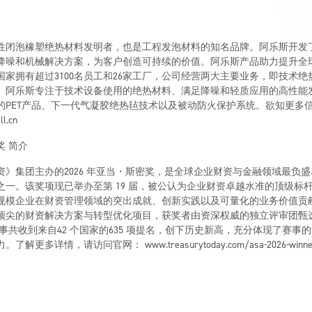
性闭泡橡塑绝热材料发明者，也是工程发泡材料的知名品牌。阿乐斯开发
降噪和机械解决方案，为客户创造可持续的价值。阿乐斯产品助力提升全
个国家拥有超过3100名员工和26家工厂，公司经营两大主要业务，即技术
。阿乐斯专注于技术设备使用的绝热材料、满足降噪和轻质应用的高性能
的PET产品、下一代气凝胶绝热毡技术以及被动防火保护系统。欲知更多信
ll.cn
奖 简介
资》集团主办的2026 年亚当・斯密奖，是全球企业财资与金融领域最负
之一。该奖项现已举办至第 19 届，被公认为企业财资卓越水准的顶级标
规模企业在财资管理领域的突出成就、创新实践以及可量化的业务价值贡献
顶尖的财资解决方案与转型优化项目，获奖者由资深权威的独立评审团甄
度赛事共收到来自42 个国家的635 项提名，创下历史新高，充分体现了赛事
解更多详情，请访问官网： www.treasurytoday.com/asa-2026-winne