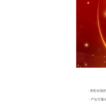
• 表彰全
• 产生可