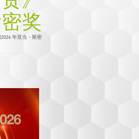
财资》
斯密奖
团2026 年亚当・斯密